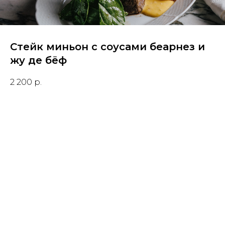
Стейк миньон с соусами беарнез и
жу де бёф
2 200
р.